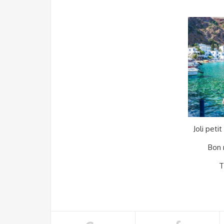
Joli peti
Bon 
T