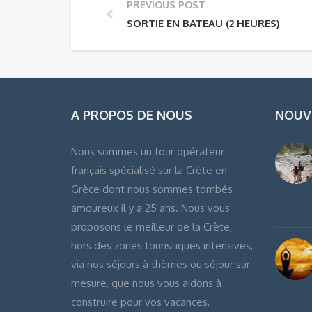
PREVIOUS POST
SORTIE EN BATEAU (2 HEURES)
A PROPOS DE NOUS
NOUV
Nous sommes un tour opérateur
français spécialisé sur la Crète en
Grèce dont nous sommes tombés
amoureux il y a 25 ans. Nous vous
proposons le meilleur de la Crète,
hors des zones touristiques intensives,
via nos séjours à thèmes ou séjour sur
mesure, que nous vous aidons à
construire pour vos vacances,